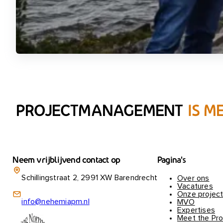
PROJECTMANAGEMENT
IS 
Neem vrijblijvend contact op
Pagina's
Schillingstraat 2, 2991 XW Barendrecht
Over ons
Vacatures
Onze projec
info@nehemiapm.nl
MVO
Expertises
Meet the Pro